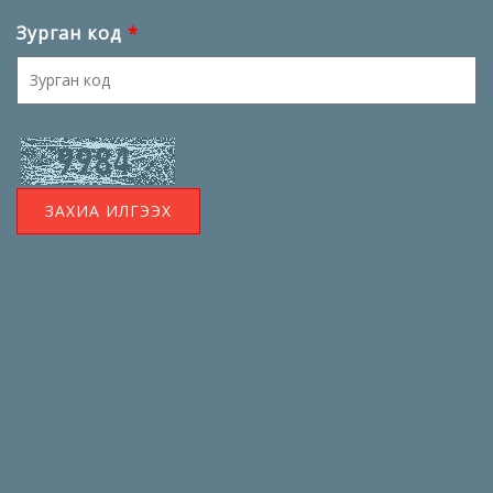
Зурган код
*