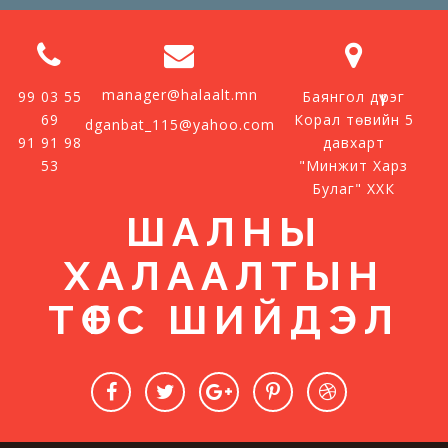
manager@halaalt.mn
99 03 55
Баянгол дүүрэг
69
Корал төвийн 5
dganbat_115@yahoo.com
91 91 98
давхарт
53
"Минжит Харз
Булаг" ХХК
ШАЛНЫ
ХАЛААЛТЫН
ТӨГС ШИЙДЭЛ