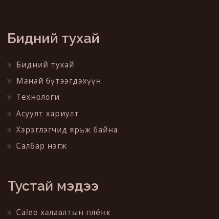
Бидний тухай
Бидний тухай
Манай бүтээгдэхүүн
Технологи
Асуулт хариулт
Хэрэглэгчид ярьж байна
Салбар нэгж
Тустай мэдээ
Caleo халаалтын плёнк