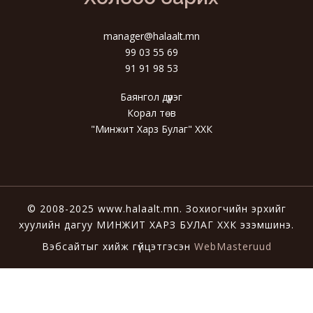
manager@halaalt.mn
99 03 55 69
91 91 98 53
Баянгол дүүрэг
Корал төв
"Минжит Харз Булаг" ХХК
© 2008-2025 www.halaalt.mn. Зохиогчийн эрхийг
хуулийн дагуу МИНЖИТ ХАРЗ БУЛАГ ХХК эзэмшинэ.
Вэбсайтыг хийж гүйцэтгэсэн
WebMasteruud