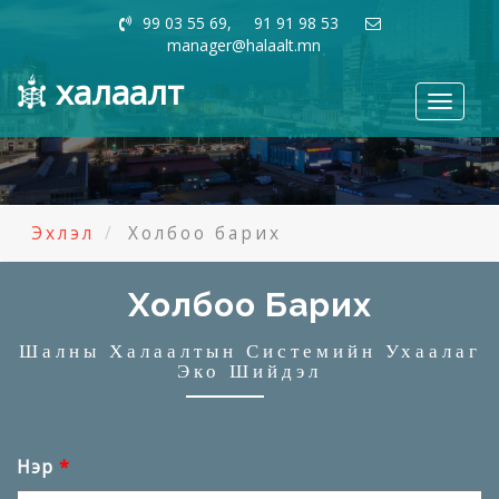
99 03 55 69, 91 91 98 53
manager@halaalt.mn
халаалт
Toggle
navigati
Эхлэл
Холбоо барих
Холбоо Барих
Шалны Халаалтын Системийн Ухаалаг
Эко Шийдэл
Нэр
*