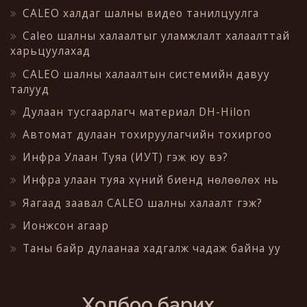
CALEO халдаг шалны видео танилцуулга
Caleo шалны халаалтыг уламжлалт халаалттай
харьцуулахад
CALEO шалны халаалтын системийн давуу
талууд
Дулаан тусгаарлагч материал DH-Hilon
Автомат дулаан тохируулагчийн тохиргоо
Инфра Улаан Туяа (ИУТ) гэж юу вэ?
Инфра улаан туяа хүний биенд нөлөөлөх нь
Яагаад заавал CALEO шалны халаалт гэж?
Ионжсон агаар
Таны байр дулаанаа хадгалж чадаж байна уу
Холбоо барих