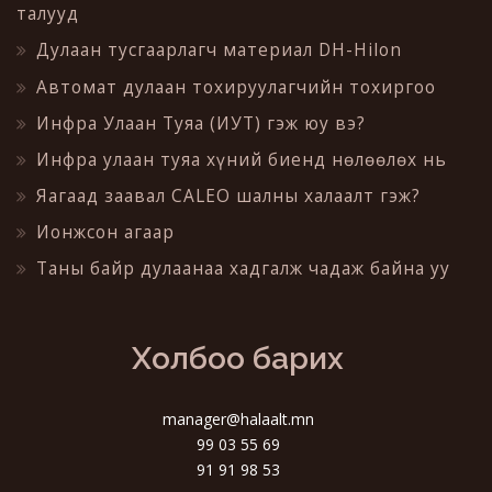
талууд
Дулаан тусгаарлагч материал DH-Hilon
Автомат дулаан тохируулагчийн тохиргоо
Инфра Улаан Туяа (ИУТ) гэж юу вэ?
Инфра улаан туяа хүний биенд нөлөөлөх нь
Яагаад заавал CALEO шалны халаалт гэж?
Ионжсон агаар
Таны байр дулаанаа хадгалж чадаж байна уу
Холбоо барих
manager@halaalt.mn
99 03 55 69
91 91 98 53