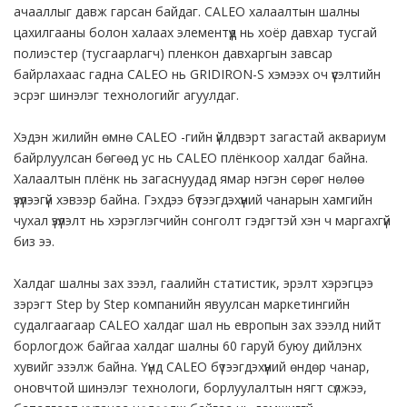
ачааллыг давж гарсан байдаг. CALEO халаалтын шалны
цахилгааны болон халаах элементүүд нь хоёр давхар тусгай
полиэстер (тусгаарлагч) пленкон давхаргын завсар
байрлахаас гадна CALEO нь GRIDIRON-S хэмээх оч үүсэлтийн
эсрэг шинэлэг технологийг агуулдаг.
Хэдэн жилийн өмнө CALEO -гийн үйлдвэрт загастай аквариум
байрлуулсан бөгөөд ус нь CALEO плёнкоор халдаг байна.
Халаалтын плёнк нь загаснуудад ямар нэгэн сөрөг нөлөө
үзүүлээгүй хэвээр байна. Гэхдээ бүтээгдэхүүний чанарын хамгийн
чухал үзүүлэлт нь хэрэглэгчийн сонголт гэдэгтэй хэн ч маргахгүй
биз ээ.
Халдаг шалны зах зээл, гаалийн статистик, эрэлт хэрэгцээ
зэрэгт Step by Step компанийн явуулсан маркетингийн
судалгаагаар CALEO халдаг шал нь европын зах зээлд нийт
борлогдож байгаа халдаг шалны 60 гаруй буюу дийлэнх
хувийг эзэлж байна. Үүнд CALEO бүтээгдэхүүний өндөр чанар,
оновчтой шинэлэг технологи, борлуулалтын нягт сүлжээ,