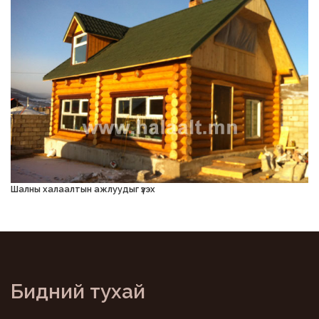
Шалны халаалтын ажлуудыг үзэх
Бидний тухай