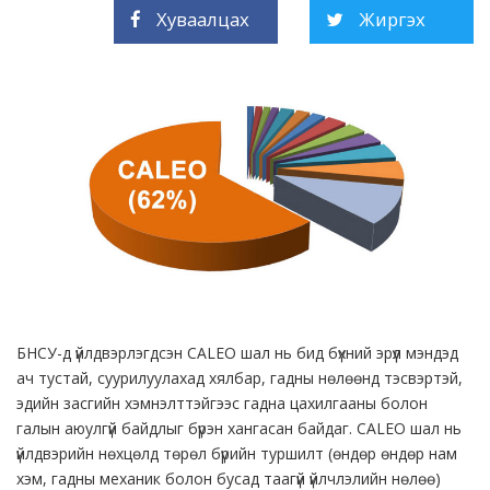
Хуваалцах
Жиргэх
БНСУ-д үйлдвэрлэгдсэн CALEO шал нь бид бүхний эрүүл мэндэд
ач тустай, суурилуулахад хялбар, гадны нөлөөнд тэсвэртэй,
эдийн засгийн хэмнэлттэйгээс гадна цахилгааны болон
галын аюулгүй байдлыг бүрэн хангасан байдаг. CALEO шал нь
үйлдвэрийн нөхцөлд төрөл бүрийн туршилт (өндөр өндөр нам
хэм, гадны механик болон бусад таагүй үйлчлэлийн нөлөө)