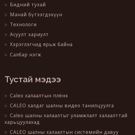
Бидний тухай
Манай бүтээгдэхүүн
Технологи
Асуулт хариулт
Хэрэглэгчид ярьж байна
Салбар нэгж
Тустай мэдээ
Caleo халаалтын плёнк
CALEO халдаг шалны видео танилцуулга
Caleo шалны халаалтыг уламжлалт халаалттай
харьцуулахад
CALEO шалны халаалтын системийн давуу