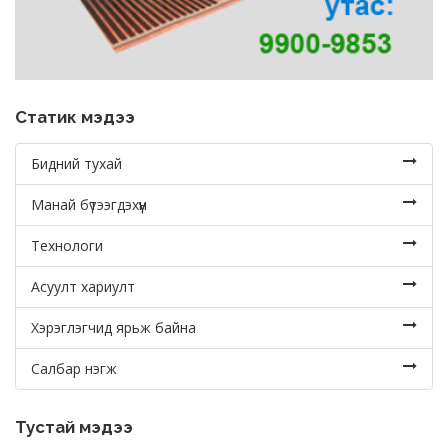
Статик мэдээ
Бидний тухай
Манай бүтээгдэхүүн
Технологи
Асуулт хариулт
Хэрэглэгчид ярьж байна
Салбар нэгж
Тустай мэдээ