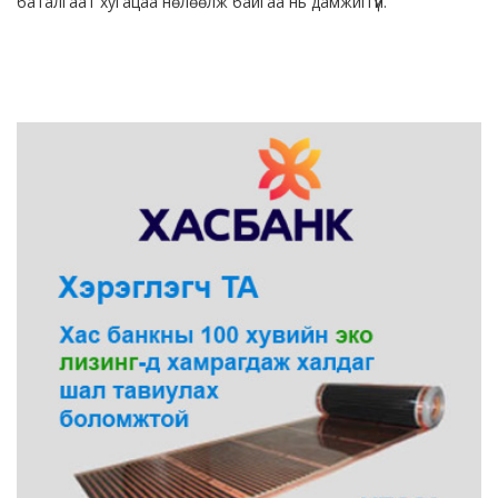
баталгаат хугацаа нөлөөлж байгаа нь дамжиггүй.