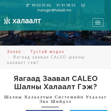
99 03 55 69, 91 91 98 53
manager@halaalt.mn
халаалт
Toggle
navigati
Эхлэл
Тустай мэдээ
Яагаад заавал CALEO шалны
халаалт гэж?
Яагаад Заавал CALEO
Шалны Халаалт Гэж?
Шалны Халаалтын Системийн Ухаалаг
Эко Шийдэл