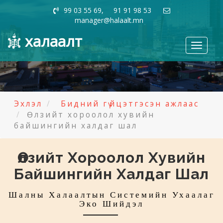
99 03 55 69, 91 91 98 53
manager@halaalt.mn
халаалт
Toggle
navigati
Эхлэл
Бидний гүйцэтгэсэн ажлаас
Өлзийт хороолол хувийн
байшингийн халдаг шал
Өлзийт Хороолол Хувийн
Байшингийн Халдаг Шал
Шалны Халаалтын Системийн Ухаалаг
Эко Шийдэл