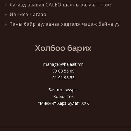
Яагаад заавал CALEO шалны халаалт гэж?
Ионжсон агаар
Таны байр дулаанаа хадгалж чадаж байна уу
Холбоо барих
manager@halaalt.mn
99 03 55 69
91 91 98 53
Баянгол дүүрэг
Корал төв
"Минжит Харз Булаг" ХХК