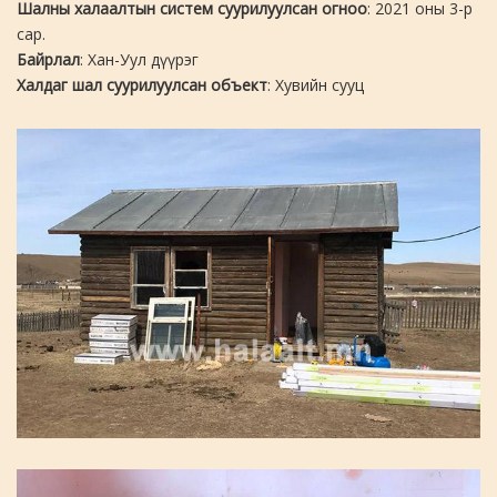
Шалны халаалтын систем суурилуулсан огноо
: 2021 оны 3-р
сар.
Байрлал
: Хан-Уул дүүрэг
Халдаг шал суурилуулсан объект
: Хувийн сууц