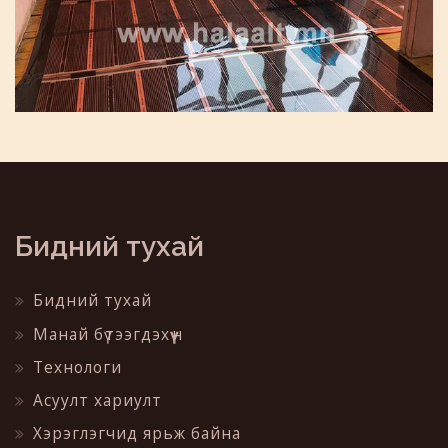
Бидний тухай
Бидний тухай
Манай бүтээгдэхүүн
Технологи
Асуулт хариулт
Хэрэглэгчид ярьж байна