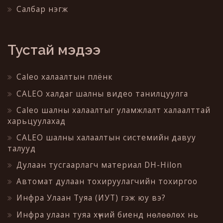
Салбар нэгж
Тустай мэдээ
Caleo халаалтын плёнк
CALEO халдаг шалны видео танилцуулга
Caleo шалны халаалтыг уламжлалт халаалттай
харьцуулахад
CALEO шалны халаалтын системийн давуу
талууд
Дулаан тусгаарлагч материал DH-Hilon
Автомат дулаан тохируулагчийн тохиргоо
Инфра Улаан Туяа (ИУТ) гэж юу вэ?
Инфра улаан туяа хүний биенд нөлөөлөх нь