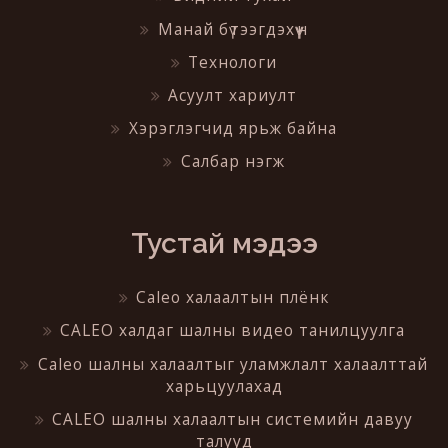
Манай бүтээгдэхүүн
Технологи
Асуулт хариулт
Хэрэглэгчид ярьж байна
Салбар нэгж
Тустай мэдээ
Caleo халаалтын плёнк
CALEO халдаг шалны видео танилцуулга
Caleo шалны халаалтыг уламжлалт халаалттай
харьцуулахад
CALEO шалны халаалтын системийн давуу
талууд