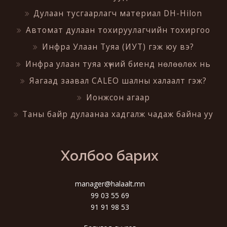
Дулаан тусгаарлагч материал DH-Hilon
Автомат дулаан тохируулагчийн тохиргоо
Инфра Улаан Туяа (ИУТ) гэж юу вэ?
Инфра улаан туяа хүний биенд нөлөөлөх нь
Яагаад заавал CALEO шалны халаалт гэж?
Ионжсон агаар
Таны байр дулаанаа хадгалж чадаж байна уу
Холбоо барих
manager@halaalt.mn
99 03 55 69
91 91 98 53