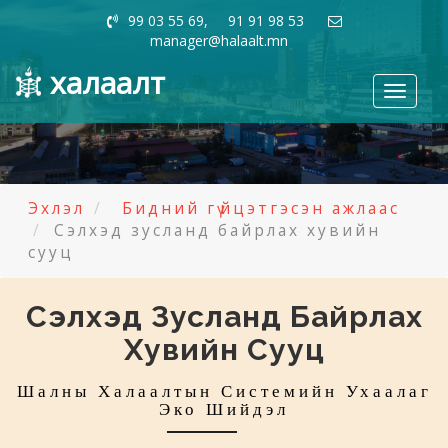
99 03 55 69, 91 91 98 53
manager@halaalt.mn
халаалт
Toggle
navigati
Эхлэл
Бидний гүйцэтгэсэн ажлаас
Сэлхэд зусланд байрлах хувийн
сууц
Сэлхэд Зусланд Байрлах
Хувийн Сууц
Шалны Халаалтын Системийн Ухаалаг
Эко Шийдэл